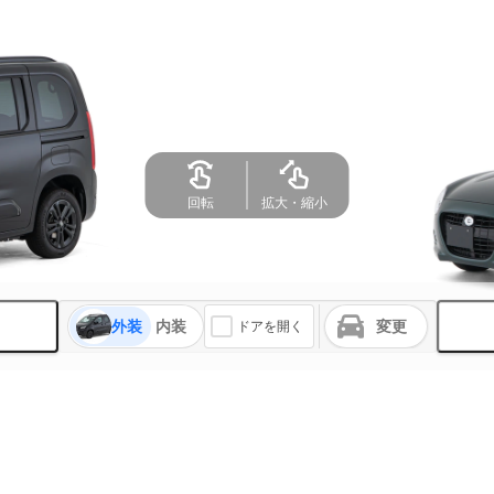
回転
拡大・縮小
外装
内装
変更
ドアを開く