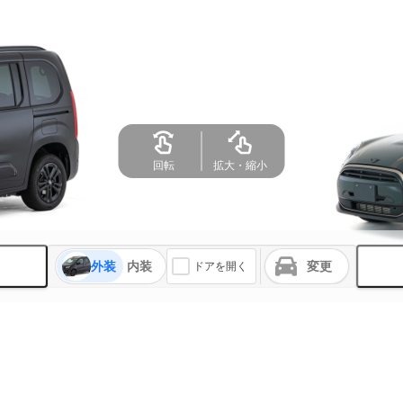
回転
拡大・縮小
外装
内装
変更
ドアを開く