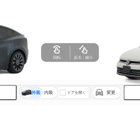
回転
拡大・縮小
外装
内装
変更
ドアを開く