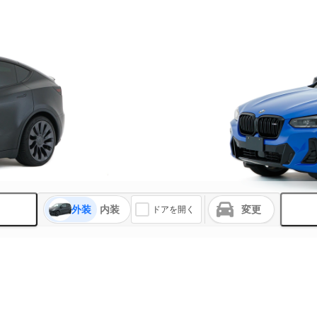
外装
内装
変更
ドアを開く