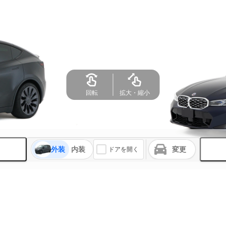
回転
拡大・縮小
外装
内装
変更
ドアを開く