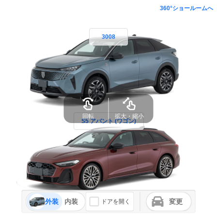
360°ショールームへ
3008
S5 アバント (ワゴン)
外装
内装
変更
ドアを開く