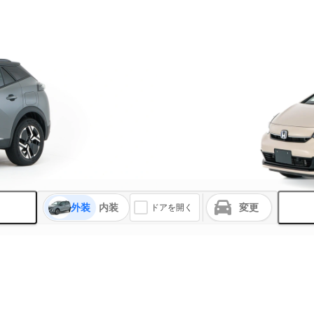
外装
内装
変更
ドアを開く