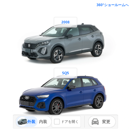
360°ショールームへ
2008
SQ5
外装
内装
変更
ドアを開く