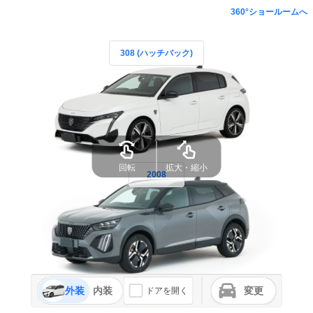
360°ショールームへ
308 (ハッチバック)
回転
拡大・縮小
2008
外装
内装
変更
ドアを開く