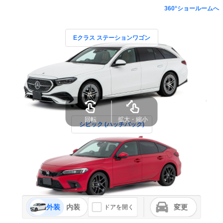
360°ショールームへ
Eクラス ステーションワゴン
回転
拡大・縮小
シビック (ハッチバック)
外装
内装
変更
ドアを開く