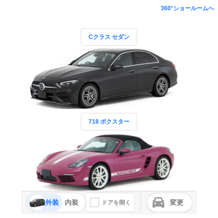
360°ショールームへ
Cクラス セダン
718 ボクスター
外装
内装
変更
ドアを開く