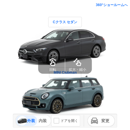
360°ショールームへ
Cクラス セダン
回転
拡大・縮小
MINI Clubman
外装
内装
変更
ドアを開く