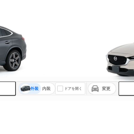
外装
内装
変更
ドアを開く