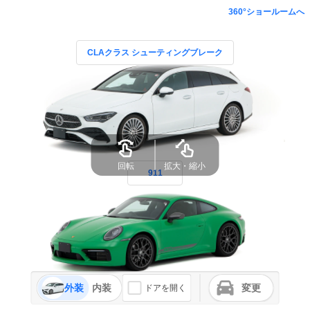
360°ショールームへ
CLAクラス シューティングブレーク
回転
拡大・縮小
911
外装
内装
変更
ドアを開く