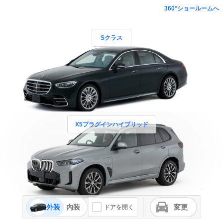
360°ショールームへ
Sクラス
X5プラグインハイブリッド
外装
内装
変更
ドアを開く