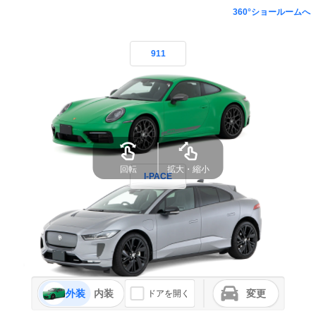
360°ショールームへ
911
回転
拡大・縮小
I-PACE
外装
内装
変更
ドアを開く