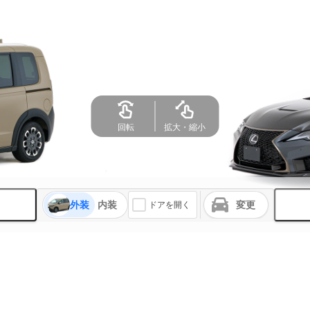
外装
内装
変更
ドアを開く