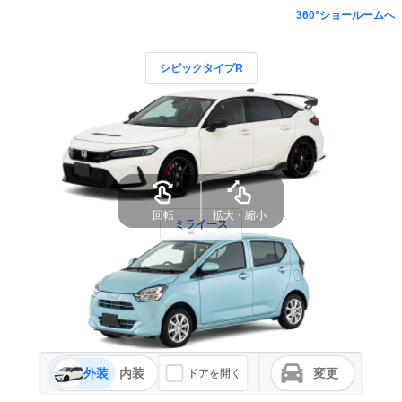
360°ショールームへ
シビックタイプR
回転
拡大・縮小
ミライース
外装
内装
変更
ドアを開く