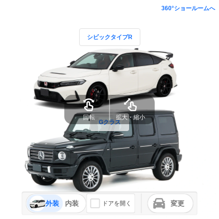
360°ショールームへ
シビックタイプR
回転
拡大・縮小
Gクラス
外装
内装
変更
ドアを開く