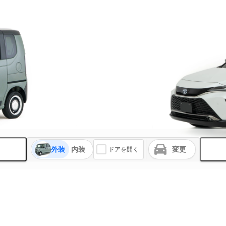
外装
内装
変更
ドアを開く