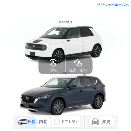
360°ショールームへ
Honda e
回転
拡大・縮小
CX-5
外装
内装
変更
ドアを開く