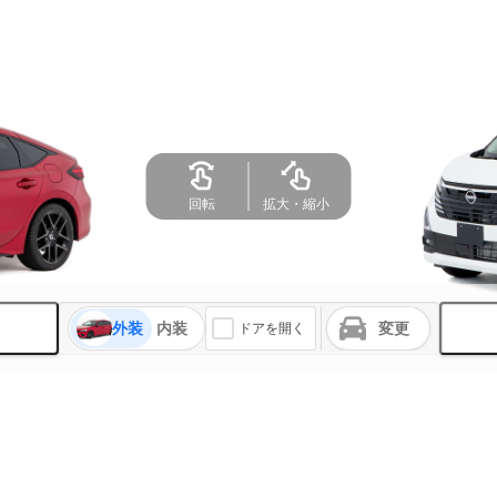
外装
内装
変更
ドアを開く