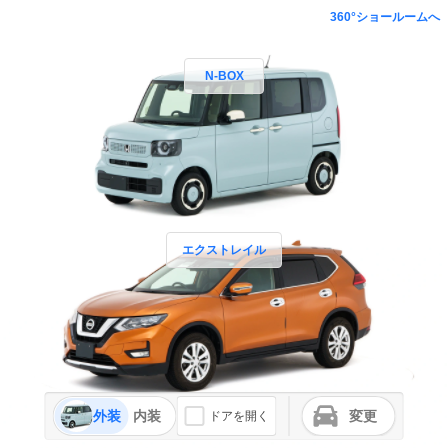
360°ショールームへ
N-BOX
エクストレイル
外装
内装
変更
ドアを開く