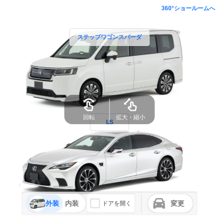
360°ショールームへ
ステップワゴンスパーダ
回転
拡大・縮小
LS
外装
内装
変更
ドアを開く