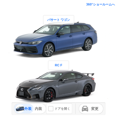
360°ショールームへ
パサート ワゴン
RC F
外装
内装
変更
ドアを開く