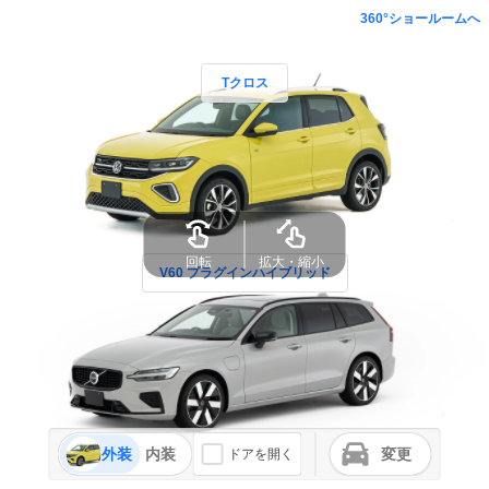
360°ショールームへ
Tクロス
V60 プラグインハイブリッド
外装
内装
変更
ドアを開く