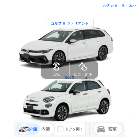
360°ショールームへ
ゴルフ R ヴァリアント
回転
拡大・縮小
500X
外装
内装
変更
ドアを開く