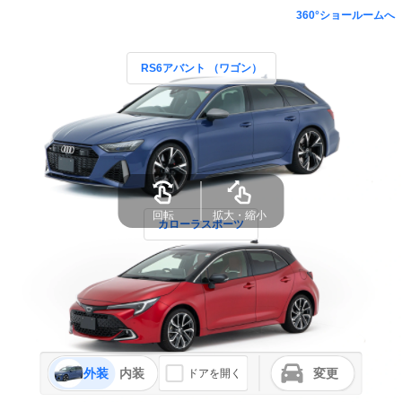
360°ショールームへ
RS6アバント （ワゴン）
カローラスポーツ
外装
内装
変更
ドアを開く