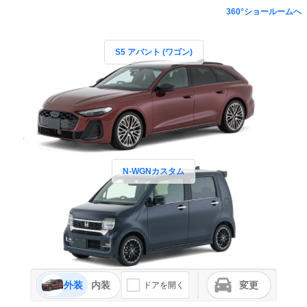
360°ショールームへ
S5 アバント (ワゴン)
N-WGNカスタム
外装
内装
変更
ドアを開く