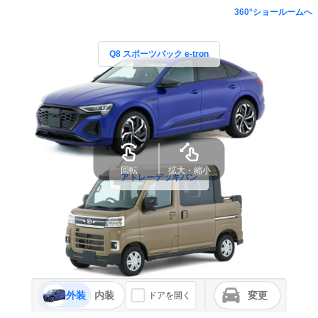
360°ショールームへ
Q8 スポーツバック e-tron
回転
拡大・縮小
アトレーデッキバン
外装
内装
変更
ドアを開く