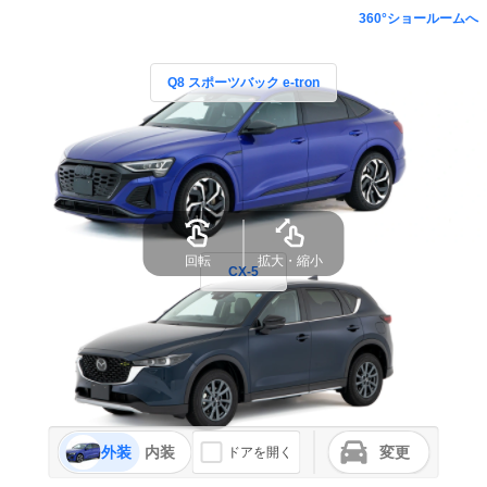
360°ショールームへ
Q8 スポーツバック e-tron
回転
拡大・縮小
CX-5
外装
内装
変更
ドアを開く