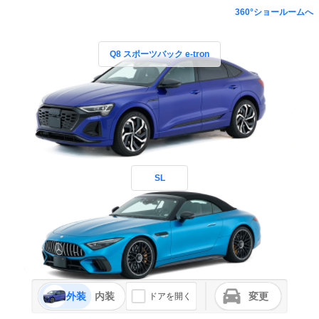
360°ショールームへ
Q8 スポーツバック e-tron
SL
外装
内装
変更
ドアを開く