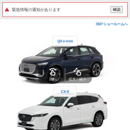
緊急情報の通知があります
確認
360°ショールームへ
Q4 e-tron
回転
拡大・縮小
CX-8