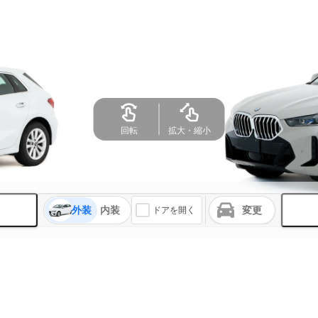
外装
内装
変更
ドアを開く