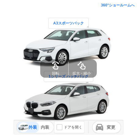
360°ショールームへ
A3スポーツバック
回転
拡大・縮小
1シリーズ ハッチバック
外装
内装
変更
ドアを開く