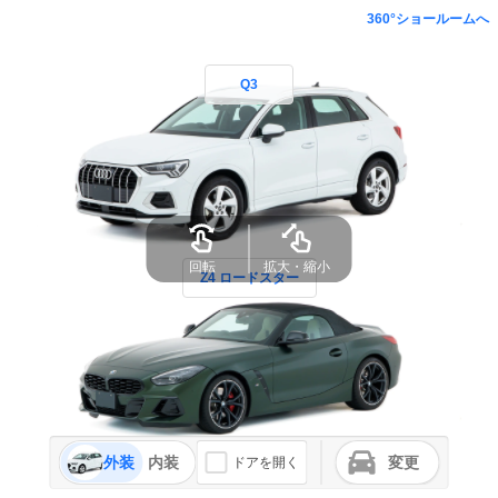
360°ショールームへ
Q3
回転
拡大・縮小
Z4 ロードスター
外装
内装
変更
ドアを開く