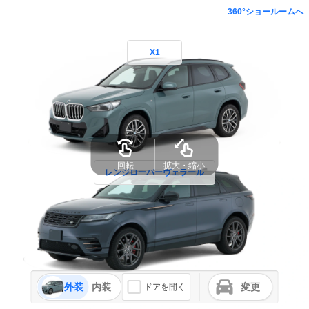
360°ショールームへ
X1
回転
拡大・縮小
レンジローバーヴェラール
外装
内装
変更
ドアを開く