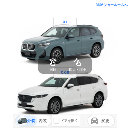
360°ショールームへ
X1
回転
拡大・縮小
CX-8
外装
内装
変更
ドアを開く