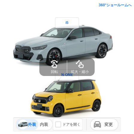
360°ショールームへ
i5
回転
拡大・縮小
N-ONE
外装
内装
変更
ドアを開く