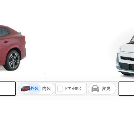
外装
内装
変更
ドアを開く