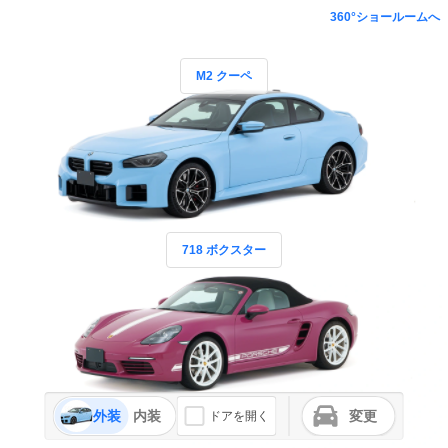
360°ショールームへ
M2 クーペ
718 ボクスター
外装
内装
変更
ドアを開く