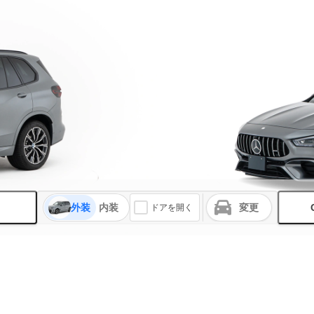
外装
内装
変更
ドアを開く