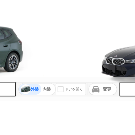
外装
内装
変更
ドアを開く