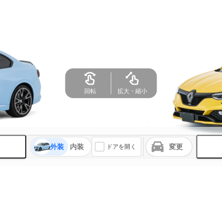
外装
内装
変更
ドアを開く