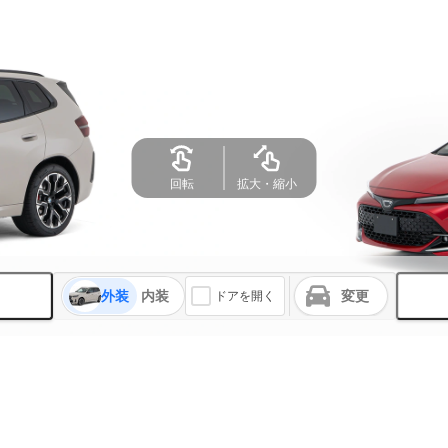
回転
拡大・縮小
外装
内装
変更
ドアを開く