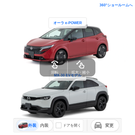
360°ショールームへ
オーラ e-POWER
回転
拡大・縮小
MX-30 EVモデル
外装
内装
変更
ドアを開く