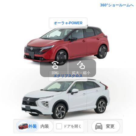
360°ショールームへ
オーラ e-POWER
回転
拡大・縮小
エクリプスクロス
外装
内装
変更
ドアを開く