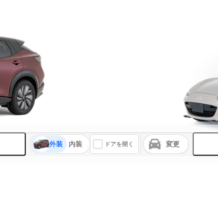
外装
内装
変更
ドアを開く