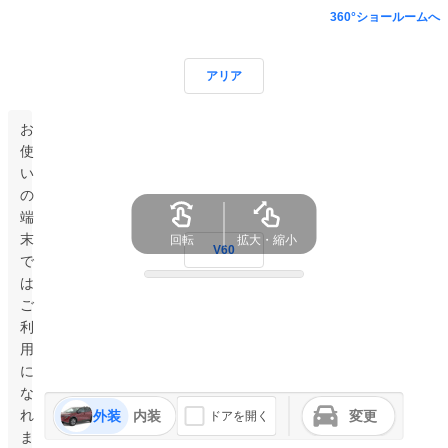
360°ショールームへ
アリア
お
使
い
の
端
末
回転
拡大・縮小
V60
で
は
ご
利
用
に
な
れ
外装
内装
変更
ドアを開く
ま