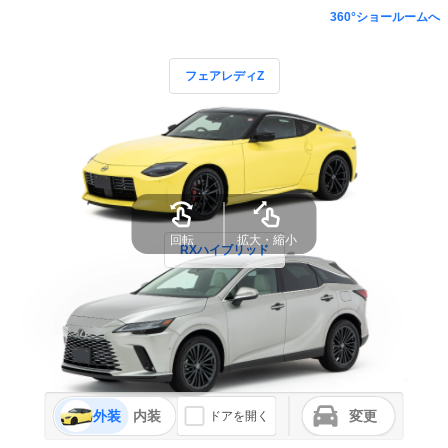
360°ショールームへ
フェアレディZ
回転
拡大・縮小
RXハイブリッド
外装
内装
変更
ドアを開く